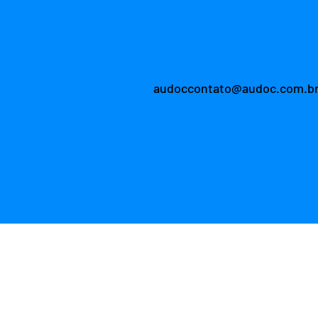
audoccontato@audoc.com.b