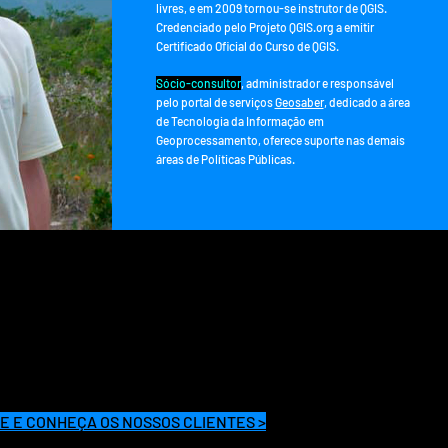
livres, e em 2009 tornou-se instrutor de QGIS.
Credenciado pelo Projeto QGIS.org a emitir
Certificado Oficial do Curso de QGIS.
Sócio-consultor
, administrador e responsável
pelo portal de serviços
Geosaber
, dedicado a área
de Tecnologia da Informação em
Geoprocessamento, oferece suporte nas demais
áreas de Políticas Públicas.
— SIDNEY SCHARBELE
E E CONHEÇA OS NOSSOS CLIENTES >