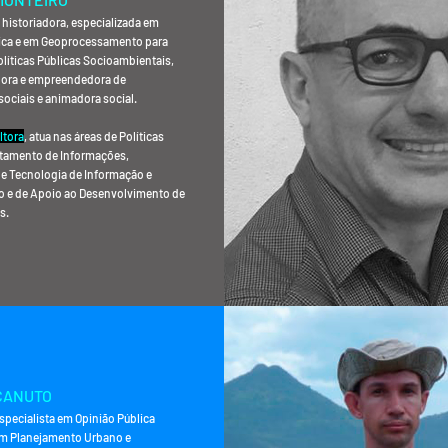
historiadora, especializada em
tica e em Geoprocessamento para
líticas Públicas Socioambientais,
ora e empreendedora de
sociais e animadora social.
ltora
, atua nas áreas de Políticas
atamento de Informações,
e Tecnologia de Informação e
 e de Apoio ao Desenvolvimento de
s.
 CANUTO
specialista em Opinião Pública
em Planejamento Urbano e