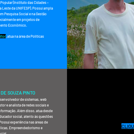
Popular (Instituto das Cidades –
 Leste da UNIFESP). Possui ampla
em Pesquisa Social e na Gestão
ecialmente em projetos de
mento Econômico.
ltor
, atua na área de Políticas
 DE SOUZA PINTO
CANUTO
esenvolvedor de sistemas, web
tor e analista de redes sociais e
informação. Além disso, atua desde
ucador social, atento às questões
Possui experiência nas áreas de
CLIQU
blicas, Empreendedorismo e
cial.