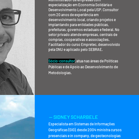
especialização em Economia Solidária e
Desenvolvimento Local pela USP. Consultor
com 20 anos de experiência em
desenvolvimento local, criando projetos e
implantando para entidades públicas,
prefeituras, governos estaduais e federal. No
setor privado atende empresas, centrais de
compras, cooperativas e associações.
Facilitador do curso Empretec, desenvolvido
pela ONU e aplicado pelo SEBRAE.
Sócio-consultor
, atua nas áreas de Políticas
Públicas e
de Apoio ao D
esenvolvimento de
Metodologias
.
— SIDNEY SCHARBELE
Especialista em Sistemas de Informações
Geográficas (SIG), desde 2004 ministra cursos
presenciais e in company, de geotecnologias