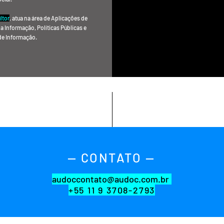
ltor
, atua na área de Aplicações de
a Informação, Políticas Públicas e
de Informação.
— CONTATO —
audoccontato@audoc.com.br
+55 11 9 3708-2793