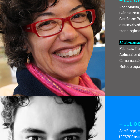
Economista, 
Ciência Polí
Gestão em Po
desenvolved
tecnologias 
Sócia-consu
Públicas, Tr
Aplicações d
Comunicação
Metodologia
— JULIO
Sociólogo, e
(FESPSP) e 