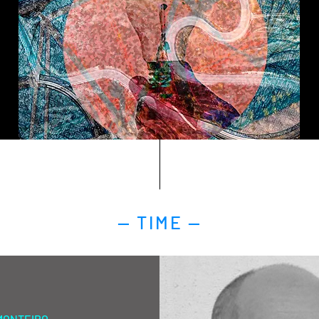
— TIME —
 MONTEIRO