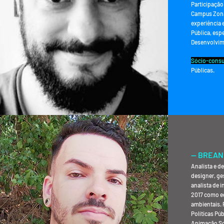
Participação 
Campus Zona
experiência 
Pública, esp
Desenvolvi
Sócio-consu
Públicas.
— BREAN
— JULIO 
Analista e d
designer, ges
analista de 
2017 como ed
ambientais. 
Políticas Pú
Animação So